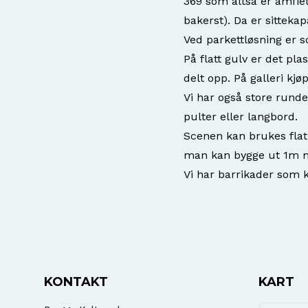
369 som altså er amfiet
bakerst). Da er sitteka
Ved parkettløsning er 
På flatt gulv er det pla
delt opp. På galleri k
Vi har også store rund
pulter eller langbord.
Scenen kan brukes flat,
man kan bygge ut 1m me
Vi har barrikader som k
KONTAKT
KART