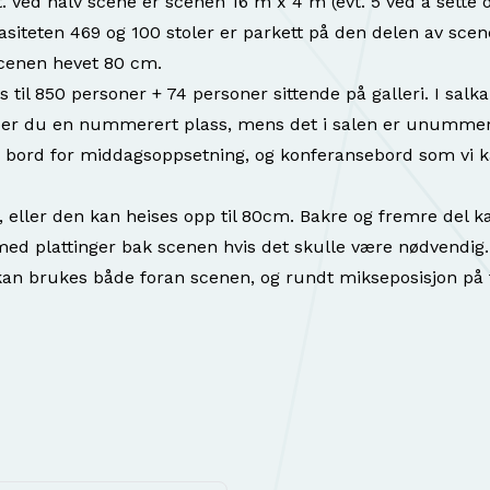
. Ved halv scene er scenen 16 m x 4 m (evt. 5 ved å sette 
pasiteten 469 og 100 stoler er parkett på den delen av sce
scenen hevet 80 cm.
ss til 850 personer + 74 personer sittende på galleri. I salk
jøper du en nummerert plass, mens det i salen er unummer
e bord for middagsoppsetning, og konferansebord som vi 
 eller den kan heises opp til 80cm. Bakre og fremre del k
d plattinger bak scenen hvis det skulle være nødvendig.
an brukes både foran scenen, og rundt mikseposisjon på fl