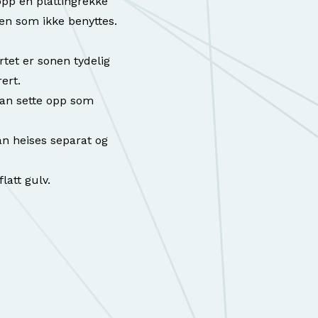
opp en plattingrekke
nen som ikke benyttes.
artet er sonen tydelig
ert.
kan sette opp som
an heises separat og
att gulv.