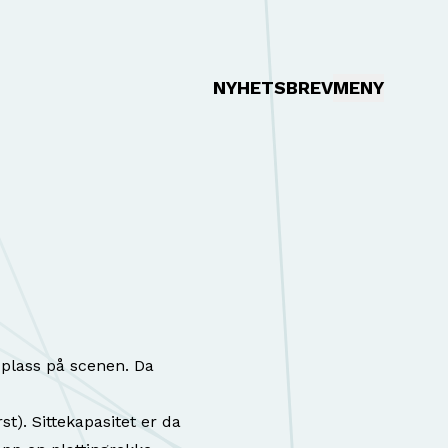
NYHETSBREV
MENY
 plass på scenen. Da
t). Sittekapasitet er da