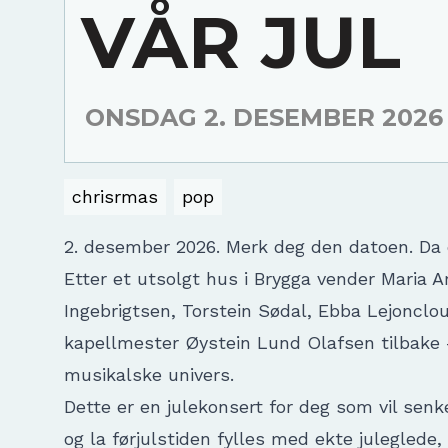
VÅR JUL
ONSDAG 2. DESEMBER 2026
chrisrmas
pop
2. desember 2026. Merk deg den datoen. Da 
Etter et utsolgt hus i Brygga vender Maria 
Ingebrigtsen, Torstein Sødal, Ebba Lejoncl
kapellmester Øystein Lund Olafsen tilbake – 
musikalske univers.
Dette er en julekonsert for deg som vil senk
og la førjulstiden fylles med ekte juleglede