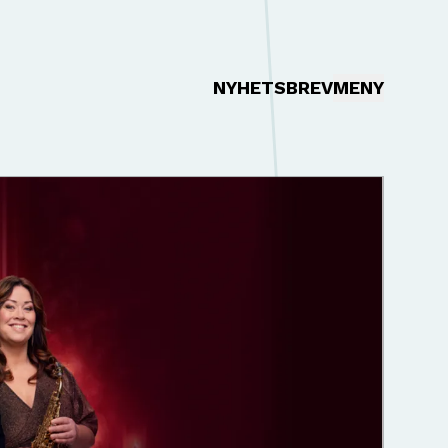
NYHETSBREV
MENY