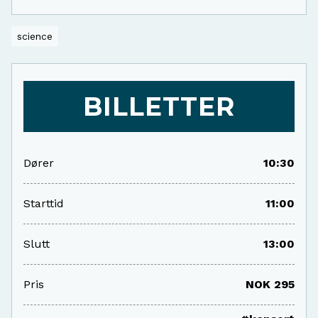
science
BILLETTER
Dører
10:30
Starttid
11:00
Slutt
13:00
Pris
NOK 295