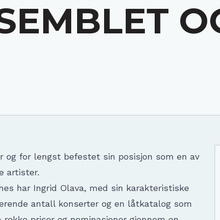
SEMBLET OG
er og for lengst befestet sin posisjon som en av
artister.
hes har Ingrid Olava, med sin karakteristiske
erende antall konserter og en låtkatalog som
 en rekke priser og nominasjoner gjennom en