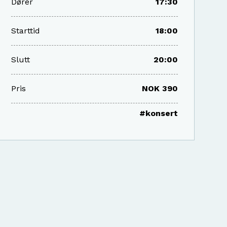
Dører
17:30
Starttid
18:00
Slutt
20:00
Pris
NOK 390
#konsert