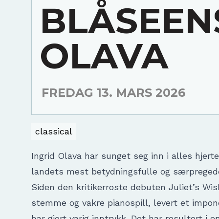
BLÅSEEN
OLAVA
FREDAG 13. MARS 2026
classical
Ingrid Olava har sunget seg inn i alles hjert
landets mest betydningsfulle og særpregede 
Siden den kritikerroste debuten Juliet’s Wis
stemme og vakre pianospill, levert et impon
har gjort varig inntrykk. Det har resultert i