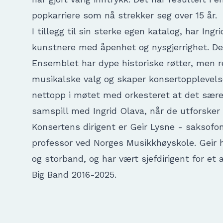
popkarriere som nå strekker seg over 15 år.
I tillegg til sin sterke egen katalog, har Ing
kunstnere med åpenhet og nysgjerrighet. De
Ensemblet har dype historiske røtter, men re
musikalske valg og skaper konsertopplevelse
nettopp i møtet med orkesteret at det sære
samspill med Ingrid Olava, når de utforsker 
Konsertens dirigent er Geir Lysne - saksofo
professor ved Norges Musikkhøyskole. Geir h
og storband, og har vært sjefdirigent for e
Big Band 2016-2025.