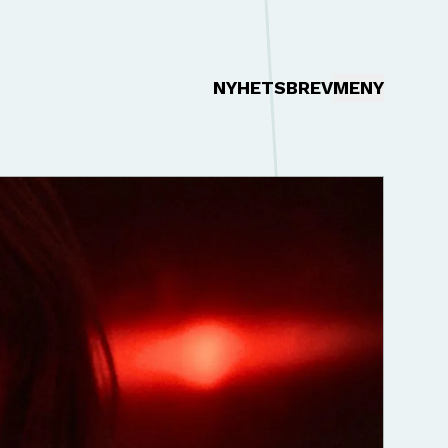
NYHETSBREV
MENY