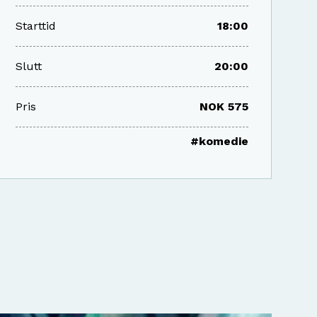
Starttid
18:00
Slutt
20:00
Pris
NOK 575
#komedie