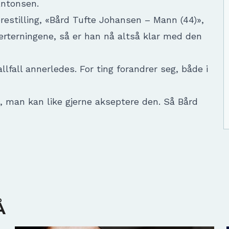
ntonsen.
estilling, «Bård Tufte Johansen – Mann (44)»,
terningene, så er han nå altså klar med den
llfall annerledes. For ting forandrer seg, både i
ng, man kan like gjerne akseptere den. Så Bård
Å