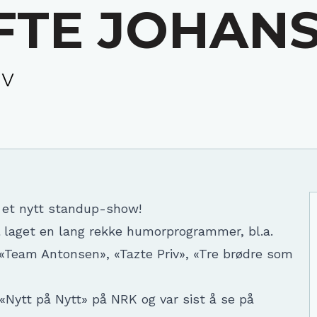
FTE JOHAN
iv
 et nytt standup-show!
ll laget en lang rekke humorprogrammer, bl.a.
, «Team Antonsen», «Tazte Priv», «Tre brødre som
 «Nytt på Nytt» på NRK og var sist å se på