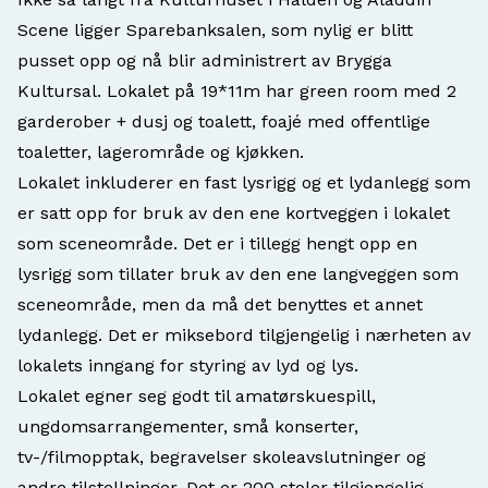
Scene ligger Sparebanksalen, som nylig er blitt
pusset opp og nå blir administrert av Brygga
Kultursal. Lokalet på 19*11m har green room med 2
garderober + dusj og toalett, foajé med offentlige
toaletter, lagerområde og kjøkken.
Lokalet inkluderer en fast lysrigg og et lydanlegg som
er satt opp for bruk av den ene kortveggen i lokalet
som sceneområde. Det er i tillegg hengt opp en
lysrigg som tillater bruk av den ene langveggen som
sceneområde, men da må det benyttes et annet
lydanlegg. Det er miksebord tilgjengelig i nærheten av
lokalets inngang for styring av lyd og lys.
Lokalet egner seg godt til amatørskuespill,
ungdomsarrangementer, små konserter,
tv-/filmopptak, begravelser skoleavslutninger og
andre tilstellninger. Det er 200 stoler tilgjengelig,