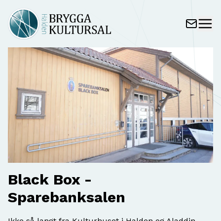
Black Box -
Sparebanksalen
Ikke så langt fra Kulturhuset i Halden og Aladdin