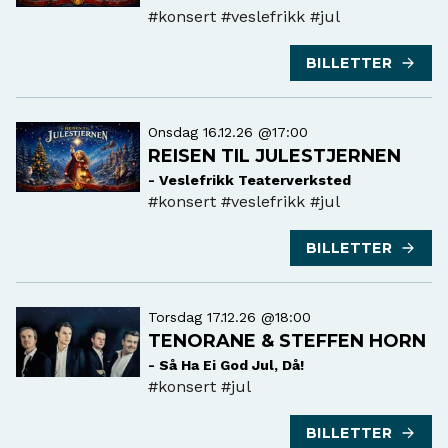
#konsert
#veslefrikk #jul
BILLETTER
Onsdag 16.12.26 @17:00
REISEN TIL JULESTJERNEN
- Veslefrikk Teaterverksted
#konsert
#veslefrikk #jul
BILLETTER
Torsdag 17.12.26 @18:00
TENORANE & STEFFEN HORN
- Så Ha Ei God Jul, Då!
#konsert
#jul
BILLETTER