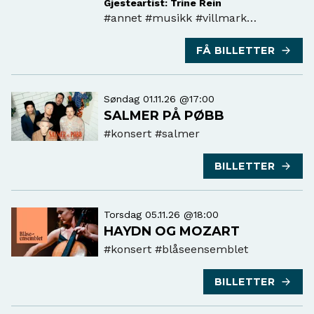
Gjesteartist: Trine Rein
#annet
#musikk #villmark
#larsmonsen
FÅ BILLETTER
Søndag 01.11.26 @17:00
SALMER PÅ PØBB
#konsert
#salmer
BILLETTER
Torsdag 05.11.26 @18:00
HAYDN OG MOZART
#konsert
#blåseensemblet
BILLETTER