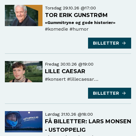
Torsdag 29.10.26 @17:00
TOR ERIK GUNSTRØM
«Gummitryne og gode historier»
#komedie
#humor
BILLETTER
Fredag 30.10.26 @19:00
LILLE CAESAR
#konsert
#lillecaesar
#ungdomskonsert #unitedstage
BILLETTER
Lørdag 31.10.26 @18:00
FÅ BILLETTER: LARS MONSEN
- USTOPPELIG