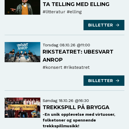
TA TELLING MED ELLING
#litteratur
#elling
BILLETTER
Torsdag 08.10.26 @11:00
RIKSTEATRET: UBESVART
ANROP
#konsert
#riksteatret
BILLETTER
Søndag 18.10.26 @16:30
TREKKSPILL PÅ BRYGGA
-En unik opplevelse med virtuoser,
folketoner og spennende
trekkspillmusikk!