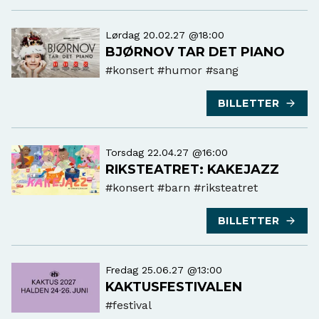
Lørdag 20.02.27 @18:00
BJØRNOV TAR DET PIANO
#konsert
#humor #sang
BILLETTER
Torsdag 22.04.27 @16:00
RIKSTEATRET: KAKEJAZZ
#konsert
#barn #riksteatret
BILLETTER
Fredag 25.06.27 @13:00
KAKTUSFESTIVALEN
#festival