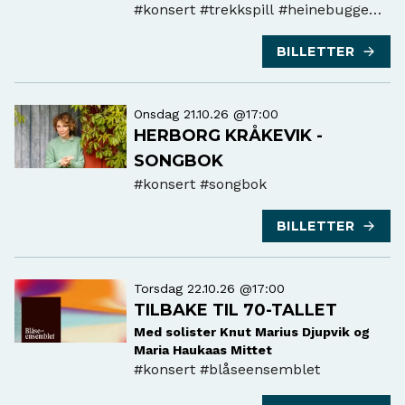
#konsert
#trekkspill #heinebugge
#perolavkobberstad
BILLETTER
Onsdag 21.10.26 @17:00
HERBORG KRÅKEVIK -
SONGBOK
#konsert
#songbok
BILLETTER
Torsdag 22.10.26 @17:00
TILBAKE TIL 70-TALLET
Med solister Knut Marius Djupvik og
Maria Haukaas Mittet
#konsert
#blåseensemblet