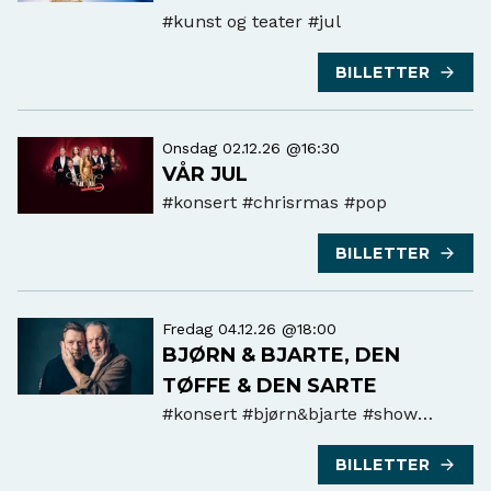
#kunst og teater
#jul
BILLETTER
Onsdag 02.12.26 @16:30
VÅR JUL
#konsert
#chrisrmas #pop
BILLETTER
Fredag 04.12.26 @18:00
BJØRN & BJARTE, DEN
TØFFE & DEN SARTE
#konsert
#bjørn&bjarte #show
#humor
BILLETTER