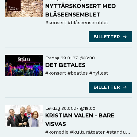
NYTTÅRSKONSERT MED
BLÅSEENSEMBLET
#konsert
#blåseensemblet
BILLETTER
Fredag 29.01.27 @18:00
DET BETALES
#konsert
#beatles #hyllest
BILLETTER
Lørdag 30.01.27 @18:00
KRISTIAN VALEN - BARE
VISVAS
#komedie
#kultur&teater #standup