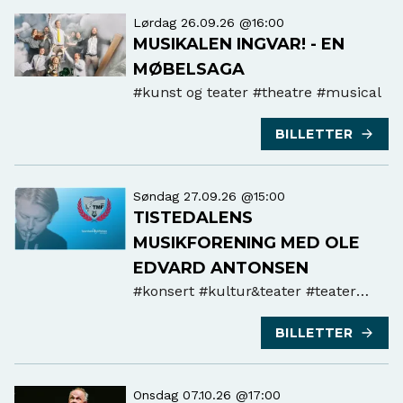
Lørdag 26.09.26 @16:00
MUSIKALEN INGVAR! - EN
MØBELSAGA
#kunst og teater
#theatre #musical
BILLETTER
Søndag 27.09.26 @15:00
TISTEDALENS
MUSIKFORENING MED OLE
EDVARD ANTONSEN
#konsert
#kultur&teater #teater
#andre
BILLETTER
Onsdag 07.10.26 @17:00