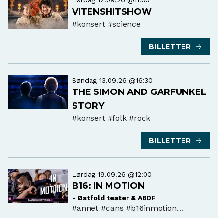
Lørdag 12.09.26 @11:00
VITENSHITSHOW
#konsert
#science
BILLETTER
Søndag 13.09.26 @16:30
THE SIMON AND GARFUNKEL
STORY
#konsert
#folk #rock
BILLETTER
Lørdag 19.09.26 @12:00
B16: IN MOTION
- Østfold teater & A8DF
#annet
#dans #b16inmotion