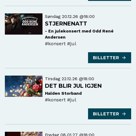
Søndag 20.12.26 @18:00
STJERNENATT
- En julekonsert med Odd René
Andersen
#konsert
#jul
BILLETTER
Tirsdag 22.12.26 @18:00
DET BLIR JUL IGJEN
Halden Storband
#konsert
#jul
BILLETTER
Fredag 08.01.27 @18:00