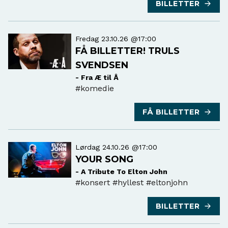
BILLETTER
Fredag 23.10.26 @17:00
FÅ BILLETTER! TRULS
SVENDSEN
- Fra Æ til Å
#komedie
FÅ BILLETTER
Lørdag 24.10.26 @17:00
YOUR SONG
- A Tribute To Elton John
#konsert
#hyllest #eltonjohn
BILLETTER