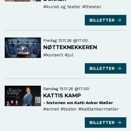
#kunst og teater
#theater
BILLETTER
Fredag 13.11.26 @17:00
NØTTEKNEKKEREN
#konsert
#jul
BILLETTER
Søndag 15.11.26 @17:00
KATTIS KAMP
- historien om Katti Anker Møller
#annet
#teater #kattiankermøller
BILLETTER