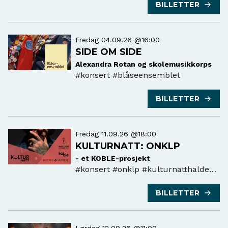
BILLETTER
Fredag 04.09.26 @16:00
SIDE OM SIDE
Alexandra Rotan og skolemusikkorps
#konsert
#blåseensemblet
BILLETTER
Fredag 11.09.26 @18:00
KULTURNATT: ONKLP
- et KOBLE-prosjekt
#konsert
#onklp #kulturnatthalden
#"koble
BILLETTER