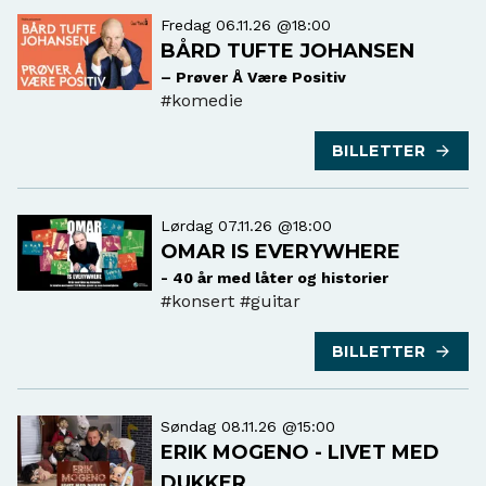
Fredag 06.11.26 @18:00
BÅRD TUFTE JOHANSEN
– Prøver Å Være Positiv
#komedie
BILLETTER
Lørdag 07.11.26 @18:00
OMAR IS EVERYWHERE
- 40 år med låter og historier
#konsert
#guitar
BILLETTER
Søndag 08.11.26 @15:00
ERIK MOGENO - LIVET MED
DUKKER